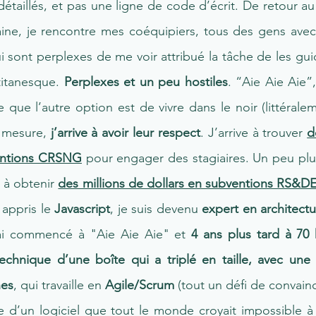
taillés, et pas une ligne de code d’écrit. De retour au
ine, je rencontre mes coéquipiers, tous des gens ave
 sont perplexes de me voir attribué la tâche de les gui
titanesque.
Perplexes et un peu hostiles
. “Aie Aie Aie”,
 que l’autre option est de vivre dans le noir (littéralem
 à mesure,
j’arrive à avoir leur respect
. J’arrive à trouver
d
ventions CRSNG
pour engager des stagiaires. Un peu plu
i à obtenir
des millions de dollars en subventions RS&D
 appris le
Javascript
, je suis devenu
expert en architect
ai commencé à "Aie Aie Aie" et
4 ans plus tard à 70
technique
d’une boîte qui a triplé en taille, avec un
nes
, qui travaille en
Agile/Scrum
(tout un défi de convainc
 d’un logiciel que tout le monde croyait impossible à 