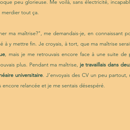
oque peu glorieuse. Me voilà, sans électricité, incapab
 merdier tout ça.
her ma maîtrise?", me demandais-je, en connaissant po
 à y mettre fin. Je croyais, à tort, que ma maîtrise serai
ue
, mais je me retrouvais encore face à une suite de
 pouvais plus. Pendant ma maîtrise,
je travaillais dans deu
néaire universitaire
. J’envoyais des CV un peu partout, m
s encore relancée et je me sentais désespéré.