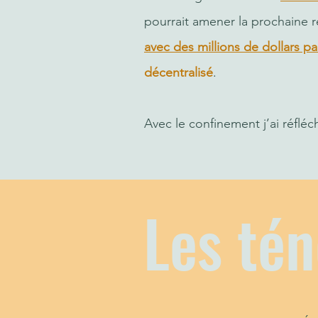
pourrait amener la prochaine r
avec des millions de dollars p
décentralisé
.
Avec le confinement j’ai réfléch
Les té