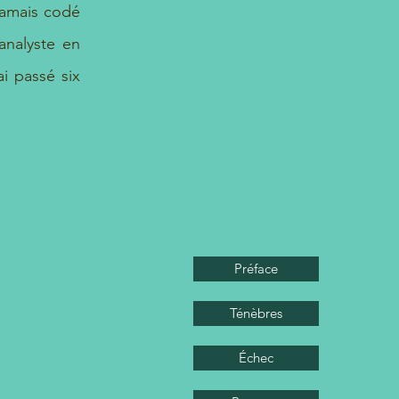
jamais codé
analyste en
’ai passé six
Préface
Ténèbres
Échec