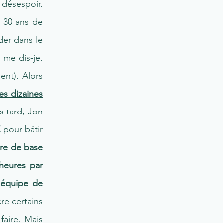
 désespoir.
c 30 ans de
der dans le
 me dis-je.
ent). Alors
es dizaines
s tard, Jon
E
pour bâtir
ure de base
 heures par
e équipe de
re certains
faire. Mais