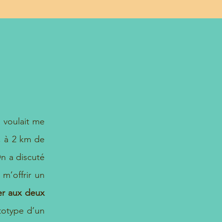
, voulait me
, à 2 km de
On a discuté
m’offrir un
er aux deux
totype d’un