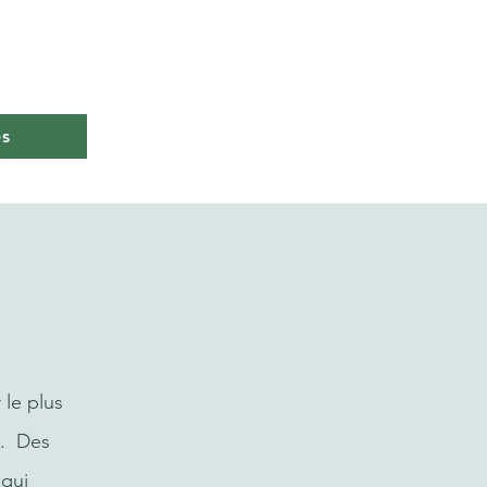
es
 le plus
s. Des
qui