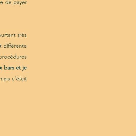
le de payer
urtant très
t différente
 procédures
x bars et je
ais c’était