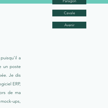
Paragon
Cavale
Avenir
uisqu’il a
re un poste
bée. Je dis
giciel ERP,
Lors de ma
e mock-ups,