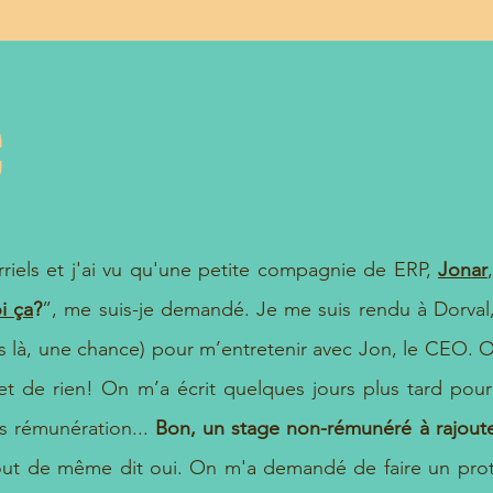
c
rriels et j'ai vu qu'une petite compagnie de ERP,
Jonar
i ça
?
”, me suis-je demandé. Je me suis rendu à Dorval
us là, une chance) pour m’entretenir avec Jon, le CEO. 
t de rien! On m’a écrit quelques jours plus tard pour 
ns rémunération...
Bon, un stage non-rémunéré à rajout
tout de même dit oui. On m'a demandé de faire un pro