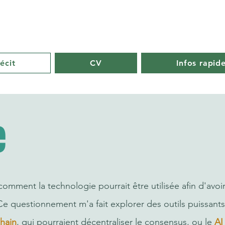
Akaash Mukherjee
écit
CV
Infos rapid
e
mment la technologie pourrait être utilisée afin d'avoir
Ce questionnement m'a fait explorer des outils puissant
hain
, qui pourraient décentraliser le consensus, ou le
AI