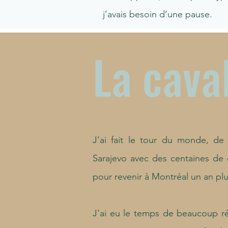
j’avais besoin d’une pause.
La cava
J’ai fait le tour du monde, d
Sarajevo avec des centaines de d
pour revenir à Montréal un an plu
J'ai eu le temps de beaucoup ré